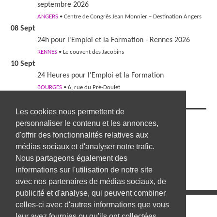
septembre 2026
ANGERS
• Centre de Congrès Jean Monnier – Destination Angers
08 Sept
24h pour l'Emploi et la Formation - Rennes 2026
RENNES
• Le couvent des Jacobins
10 Sept
24 Heures pour l'Emploi et la Formation
BOURGES
• 6, rue du Pré-Doulet
Les cookies nous permettent de
NOUS SUIVRE
personnaliser le contenu et les annonces,
d'offrir des fonctionnalités relatives aux
médias sociaux et d'analyser notre trafic.
Nous partageons également des
informations sur l'utilisation de notre site
avec nos partenaires de médias sociaux, de
publicité et d'analyse, qui peuvent combiner
celles-ci avec d'autres informations que vous
Les annonces d'emploi
leur avez fournies ou qu'ils ont collectées