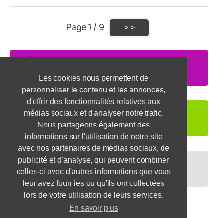
Page 1 / 9
Recevez les offres par mail,
CREEZ UNE ALERTEJOB
Les cookies nous permettent de
personnaliser le contenu et les annonces,
d'offrir des fonctionnalités relatives aux
Soyez repéré par les recruteurs,
médias sociaux et d'analyser notre trafic.
DEPOSEZ VOTRE CV
Nous partageons également des
informations sur l'utilisation de notre site
avec nos partenaires de médias sociaux, de
publicité et d'analyse, qui peuvent combiner
Préparez vos entretiens,
celles-ci avec d'autres informations que vous
TESTEZ-VOUS
leur avez fournies ou qu'ils ont collectées
lors de votre utilisation de leurs services.
En savoir plus