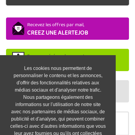
Recevez les offres par mail,
CREEZ UNE ALERTEJOB
Soyez repéré par les recruteurs,
DEPOSEZ VOTRE CV
Les cookies nous permettent de
personnaliser le contenu et les annonces,
d'offrir des fonctionnalités relatives aux
Préparez vos entretiens,
médias sociaux et d'analyser notre trafic.
TESTEZ-VOUS
Nous partageons également des
informations sur l'utilisation de notre site
avec nos partenaires de médias sociaux, de
publicité et d'analyse, qui peuvent combiner
OFFRES SIMILAIRES
celles-ci avec d'autres informations que vous
leur avez fournies ou qu'ils ont collectées