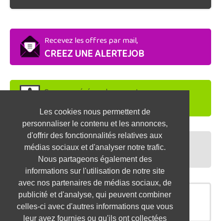
Recevez les offres par mail,
CREEZ UNE ALERTEJOB
Soyez repéré par les recruteurs,
DEPOSEZ VOTRE CV
Les cookies nous permettent de
personnaliser le contenu et les annonces,
d'offrir des fonctionnalités relatives aux
Préparez vos entretiens,
médias sociaux et d'analyser notre trafic.
TESTEZ-VOUS
Nous partageons également des
informations sur l'utilisation de notre site
avec nos partenaires de médias sociaux, de
publicité et d'analyse, qui peuvent combiner
OFFRES SIMILAIRES
celles-ci avec d'autres informations que vous
leur avez fournies ou qu'ils ont collectées