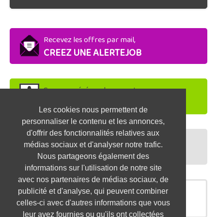
Recevez les offres par mail,
CREEZ UNE ALERTEJOB
Soyez repéré par les recruteurs,
DEPOSEZ VOTRE CV
Les cookies nous permettent de
personnaliser le contenu et les annonces,
d'offrir des fonctionnalités relatives aux
Préparez vos entretiens,
médias sociaux et d'analyser notre trafic.
TESTEZ-VOUS
Nous partageons également des
informations sur l'utilisation de notre site
avec nos partenaires de médias sociaux, de
publicité et d'analyse, qui peuvent combiner
OFFRES SIMILAIRES
celles-ci avec d'autres informations que vous
leur avez fournies ou qu'ils ont collectées