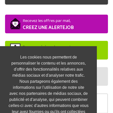
Recevez les offres par mail,
CREEZ UNE ALERTEJOB
Soyez repéré par les recruteurs,
DEPOSEZ VOTRE CV
Les cookies nous permettent de
personnaliser le contenu et les annonces,
d'offrir des fonctionnalités relatives aux
Préparez vos entretiens,
médias sociaux et d'analyser notre trafic.
TESTEZ-VOUS
Nous partageons également des
informations sur l'utilisation de notre site
avec nos partenaires de médias sociaux, de
publicité et d'analyse, qui peuvent combiner
OFFRES SIMILAIRES
celles-ci avec d'autres informations que vous
leur avez fournies ou qu'ils ont collectées