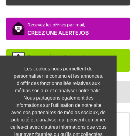
Recevez les offres par mail,
CREEZ UNE ALERTEJOB
Soyez repéré par les recruteurs,
DEPOSEZ VOTRE CV
Les cookies nous permettent de
personnaliser le contenu et les annonces,
d'offrir des fonctionnalités relatives aux
Préparez vos entretiens,
médias sociaux et d'analyser notre trafic.
TESTEZ-VOUS
Nous partageons également des
informations sur l'utilisation de notre site
avec nos partenaires de médias sociaux, de
publicité et d'analyse, qui peuvent combiner
OFFRES SIMILAIRES
celles-ci avec d'autres informations que vous
leur avez fournies ou qu'ils ont collectées