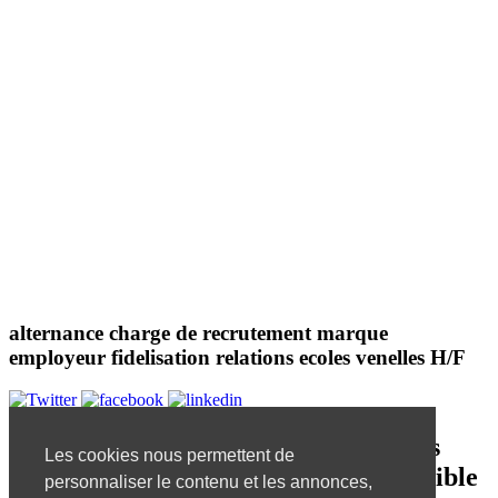
alternance charge de recrutement marque
employeur fidelisation relations ecoles venelles H/F
Désolé, mais l'offre d'emploi que vous
Les cookies nous permettent de
essayez de visualiser n'est plus disponible
personnaliser le contenu et les annonces,