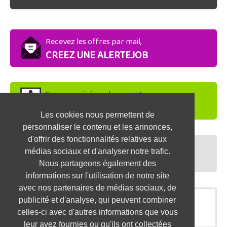
Recevez les offres par mail,
CREEZ UNE ALERTEJOB
Soyez repéré par les recruteurs,
DEPOSEZ VOTRE CV
Les cookies nous permettent de
personnaliser le contenu et les annonces,
d'offrir des fonctionnalités relatives aux
Préparez vos entretiens,
médias sociaux et d'analyser notre trafic.
TESTEZ-VOUS
Nous partageons également des
informations sur l'utilisation de notre site
avec nos partenaires de médias sociaux, de
publicité et d'analyse, qui peuvent combiner
OFFRES SIMILAIRES
celles-ci avec d'autres informations que vous
leur avez fournies ou qu'ils ont collectées