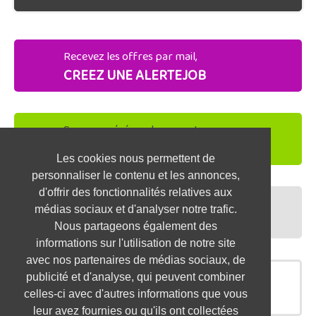
Recevez les offres par mail,
CREEZ UNE ALERTEJOB
Soyez repéré par les recruteurs,
DEPOSEZ VOTRE CV
Les cookies nous permettent de
personnaliser le contenu et les annonces,
d'offrir des fonctionnalités relatives aux
Préparez vos entretiens,
médias sociaux et d'analyser notre trafic.
TESTEZ-VOUS
Nous partageons également des
informations sur l'utilisation de notre site
avec nos partenaires de médias sociaux, de
publicité et d'analyse, qui peuvent combiner
OFFRES SIMILAIRES
celles-ci avec d'autres informations que vous
leur avez fournies ou qu'ils ont collectées