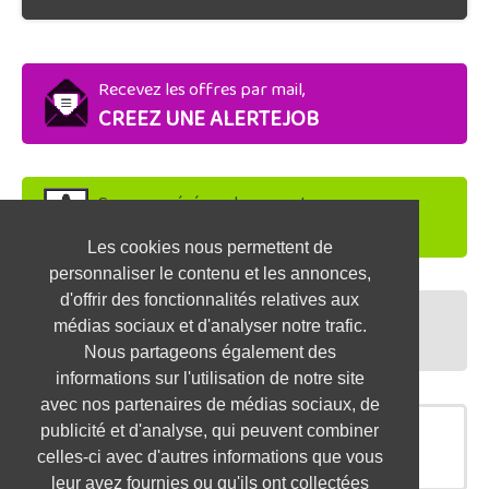
Recevez les offres par mail,
CREEZ UNE ALERTEJOB
Soyez repéré par les recruteurs,
DEPOSEZ VOTRE CV
Les cookies nous permettent de
personnaliser le contenu et les annonces,
d'offrir des fonctionnalités relatives aux
Préparez vos entretiens,
médias sociaux et d'analyser notre trafic.
TESTEZ-VOUS
Nous partageons également des
informations sur l'utilisation de notre site
avec nos partenaires de médias sociaux, de
publicité et d'analyse, qui peuvent combiner
OFFRES SIMILAIRES
celles-ci avec d'autres informations que vous
leur avez fournies ou qu'ils ont collectées