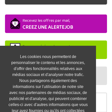
Recevez les offres par mail,
CREEZ UNE ALERTEJOB
Soyez repéré par les recruteurs,
DEPOSEZ VOTRE CV
Les cookies nous permettent de
personnaliser le contenu et les annonces,
d'offrir des fonctionnalités relatives aux
Préparez vos entretiens,
médias sociaux et d'analyser notre trafic.
TESTEZ-VOUS
Nous partageons également des
informations sur l'utilisation de notre site
avec nos partenaires de médias sociaux, de
publicité et d'analyse, qui peuvent combiner
OFFRES SIMILAIRES
celles-ci avec d'autres informations que vous
leur avez fournies ou qu'ils ont collectées