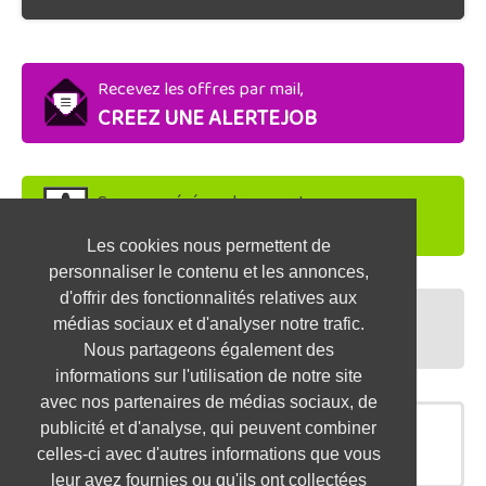
Recevez les offres par mail,
CREEZ UNE ALERTEJOB
Soyez repéré par les recruteurs,
DEPOSEZ VOTRE CV
Les cookies nous permettent de
personnaliser le contenu et les annonces,
d'offrir des fonctionnalités relatives aux
Préparez vos entretiens,
médias sociaux et d'analyser notre trafic.
TESTEZ-VOUS
Nous partageons également des
informations sur l'utilisation de notre site
avec nos partenaires de médias sociaux, de
publicité et d'analyse, qui peuvent combiner
OFFRES SIMILAIRES
celles-ci avec d'autres informations que vous
leur avez fournies ou qu'ils ont collectées