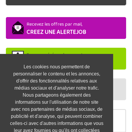
Recevez les offres par mail,
CREEZ UNE ALERTEJOB
Soyez repéré par les recruteurs,
DEPOSEZ VOTRE CV
Les cookies nous permettent de
personnaliser le contenu et les annonces,
d'offrir des fonctionnalités relatives aux
Préparez vos entretiens,
médias sociaux et d'analyser notre trafic.
TESTEZ-VOUS
Nous partageons également des
informations sur l'utilisation de notre site
avec nos partenaires de médias sociaux, de
publicité et d'analyse, qui peuvent combiner
OFFRES SIMILAIRES
celles-ci avec d'autres informations que vous
leur avez fournies ou qu'ils ont collectées