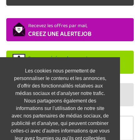
Recevez les offres par mail,
CREEZ UNE ALERTEJOB
Soyez repéré par les recruteurs,
DEPOSEZ VOTRE CV
Les cookies nous permettent de
personnaliser le contenu et les annonces,
d'offrir des fonctionnalités relatives aux
Préparez vos entretiens,
médias sociaux et d'analyser notre trafic.
TESTEZ-VOUS
Nous partageons également des
informations sur l'utilisation de notre site
avec nos partenaires de médias sociaux, de
publicité et d'analyse, qui peuvent combiner
OFFRES SIMILAIRES
celles-ci avec d'autres informations que vous
leur avez fournies ou qu'ils ont collectées