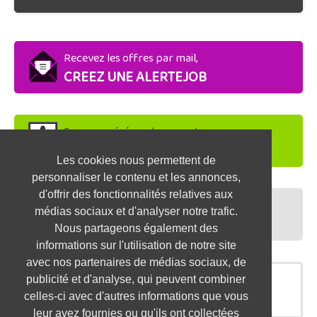
Recevez les offres par mail,
CREEZ UNE ALERTEJOB
Soyez repéré par les recruteurs,
DEPOSEZ VOTRE CV
Les cookies nous permettent de
personnaliser le contenu et les annonces,
d'offrir des fonctionnalités relatives aux
Préparez vos entretiens,
médias sociaux et d'analyser notre trafic.
TESTEZ-VOUS
Nous partageons également des
informations sur l'utilisation de notre site
avec nos partenaires de médias sociaux, de
publicité et d'analyse, qui peuvent combiner
OFFRES SIMILAIRES
celles-ci avec d'autres informations que vous
leur avez fournies ou qu'ils ont collectées