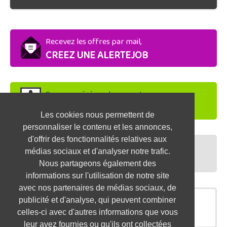
Recevez les offres par mail,
CREEZ UNE ALERTEJOB
Soyez repéré par les recruteurs,
DEPOSEZ VOTRE CV
Les cookies nous permettent de
personnaliser le contenu et les annonces,
d'offrir des fonctionnalités relatives aux
Préparez vos entretiens,
médias sociaux et d'analyser notre trafic.
TESTEZ-VOUS
Nous partageons également des
informations sur l'utilisation de notre site
avec nos partenaires de médias sociaux, de
publicité et d'analyse, qui peuvent combiner
OFFRES SIMILAIRES
celles-ci avec d'autres informations que vous
leur avez fournies ou qu'ils ont collectées