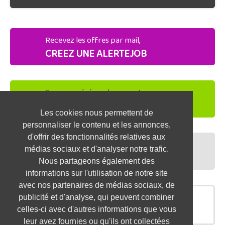
Recevez les offres par mail,
CREEZ UNE ALERTEJOB
Soyez repéré par les recruteurs,
DEPOSEZ VOTRE CV
Les cookies nous permettent de
personnaliser le contenu et les annonces,
d'offrir des fonctionnalités relatives aux
Préparez vos entretiens,
médias sociaux et d'analyser notre trafic.
TESTEZ-VOUS
Nous partageons également des
informations sur l'utilisation de notre site
avec nos partenaires de médias sociaux, de
publicité et d'analyse, qui peuvent combiner
OFFRES SIMILAIRES
celles-ci avec d'autres informations que vous
leur avez fournies ou qu'ils ont collectées