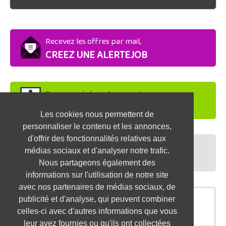
Recevez les offres par mail,
CREEZ UNE ALERTEJOB
Soyez repéré par les recruteurs,
DEPOSEZ VOTRE CV
Les cookies nous permettent de
personnaliser le contenu et les annonces,
d'offrir des fonctionnalités relatives aux
Préparez vos entretiens,
médias sociaux et d'analyser notre trafic.
TESTEZ-VOUS
Nous partageons également des
informations sur l'utilisation de notre site
avec nos partenaires de médias sociaux, de
publicité et d'analyse, qui peuvent combiner
OFFRES SIMILAIRES
celles-ci avec d'autres informations que vous
leur avez fournies ou qu'ils ont collectées