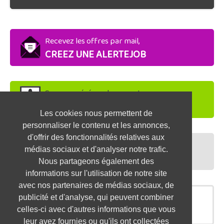
Recevez les offres par mail,
CREEZ UNE ALERTEJOB
Soyez repéré par les recruteurs,
DEPOSEZ VOTRE CV
Les cookies nous permettent de
personnaliser le contenu et les annonces,
d'offrir des fonctionnalités relatives aux
Préparez vos entretiens,
médias sociaux et d'analyser notre trafic.
TESTEZ-VOUS
Nous partageons également des
informations sur l'utilisation de notre site
avec nos partenaires de médias sociaux, de
publicité et d'analyse, qui peuvent combiner
OFFRES SIMILAIRES
celles-ci avec d'autres informations que vous
leur avez fournies ou qu'ils ont collectées