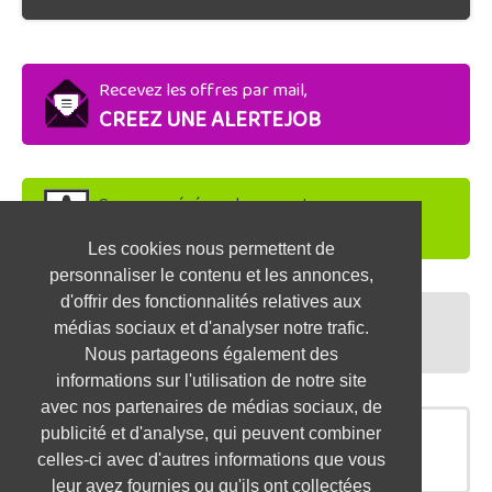
Recevez les offres par mail,
CREEZ UNE ALERTEJOB
Soyez repéré par les recruteurs,
DEPOSEZ VOTRE CV
Les cookies nous permettent de
personnaliser le contenu et les annonces,
d'offrir des fonctionnalités relatives aux
Préparez vos entretiens,
médias sociaux et d'analyser notre trafic.
TESTEZ-VOUS
Nous partageons également des
informations sur l'utilisation de notre site
avec nos partenaires de médias sociaux, de
publicité et d'analyse, qui peuvent combiner
OFFRES SIMILAIRES
celles-ci avec d'autres informations que vous
leur avez fournies ou qu'ils ont collectées