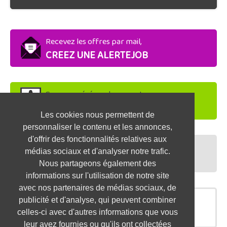
Recevez les offres par mail,
CREEZ UNE ALERTEJOB
Soyez repéré par les recruteurs,
DEPOSEZ VOTRE CV
Les cookies nous permettent de
personnaliser le contenu et les annonces,
d'offrir des fonctionnalités relatives aux
Préparez vos entretiens,
médias sociaux et d'analyser notre trafic.
TESTEZ-VOUS
Nous partageons également des
informations sur l'utilisation de notre site
avec nos partenaires de médias sociaux, de
publicité et d'analyse, qui peuvent combiner
OFFRES SIMILAIRES
celles-ci avec d'autres informations que vous
leur avez fournies ou qu'ils ont collectées