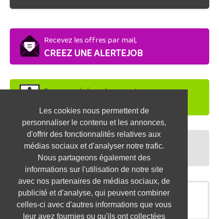
Recevez les offres par mail,
CREEZ UNE ALERTEJOB
Soyez repéré par les recruteurs,
DEPOSEZ VOTRE CV
Les cookies nous permettent de
personnaliser le contenu et les annonces,
d'offrir des fonctionnalités relatives aux
Préparez vos entretiens,
médias sociaux et d'analyser notre trafic.
TESTEZ-VOUS
Nous partageons également des
informations sur l'utilisation de notre site
avec nos partenaires de médias sociaux, de
publicité et d'analyse, qui peuvent combiner
OFFRES SIMILAIRES
celles-ci avec d'autres informations que vous
leur avez fournies ou qu'ils ont collectées