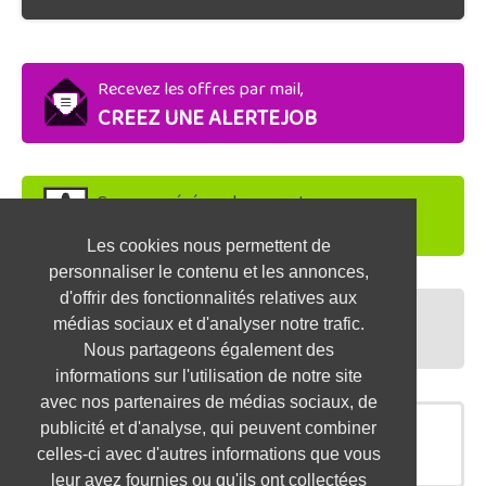
Recevez les offres par mail,
CREEZ UNE ALERTEJOB
Soyez repéré par les recruteurs,
DEPOSEZ VOTRE CV
Les cookies nous permettent de
personnaliser le contenu et les annonces,
d'offrir des fonctionnalités relatives aux
Préparez vos entretiens,
médias sociaux et d'analyser notre trafic.
TESTEZ-VOUS
Nous partageons également des
informations sur l'utilisation de notre site
avec nos partenaires de médias sociaux, de
publicité et d'analyse, qui peuvent combiner
OFFRES SIMILAIRES
celles-ci avec d'autres informations que vous
leur avez fournies ou qu'ils ont collectées