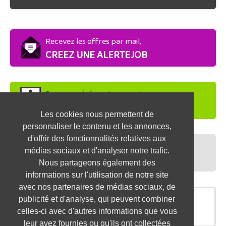
Recevez les offres par mail,
CREEZ UNE ALERTEJOB
Soyez repéré par les recruteurs,
DEPOSEZ VOTRE CV
Les cookies nous permettent de
personnaliser le contenu et les annonces,
d'offrir des fonctionnalités relatives aux
Préparez vos entretiens,
médias sociaux et d'analyser notre trafic.
TESTEZ-VOUS
Nous partageons également des
informations sur l'utilisation de notre site
avec nos partenaires de médias sociaux, de
publicité et d'analyse, qui peuvent combiner
OFFRES SIMILAIRES
celles-ci avec d'autres informations que vous
leur avez fournies ou qu'ils ont collectées