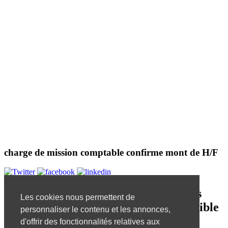
charge de mission comptable confirme mont de H/F
Désolé, mais l'offre d'emploi que vous
Les cookies nous permettent de
essayez de visualiser n'est plus disponible
personnaliser le contenu et les annonces,
!
d'offrir des fonctionnalités relatives aux