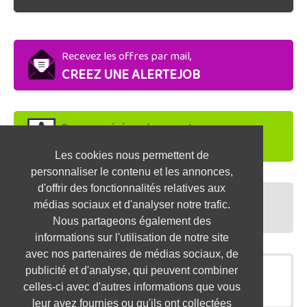
Recevez les offres par mail,
CREEZ UNE ALERTEJOB
Soyez repéré par les recruteurs,
DEPOSEZ VOTRE CV
Les cookies nous permettent de
personnaliser le contenu et les annonces,
d'offrir des fonctionnalités relatives aux
Préparez vos entretiens,
médias sociaux et d'analyser notre trafic.
TESTEZ-VOUS
Nous partageons également des
informations sur l'utilisation de notre site
avec nos partenaires de médias sociaux, de
publicité et d'analyse, qui peuvent combiner
OFFRES SIMILAIRES
celles-ci avec d'autres informations que vous
leur avez fournies ou qu'ils ont collectées