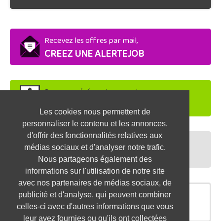
Recevez les offres par mail,
CREEZ UNE ALERTEJOB
Soyez repéré par les recruteurs,
DEPOSEZ VOTRE CV
Les cookies nous permettent de
personnaliser le contenu et les annonces,
d'offrir des fonctionnalités relatives aux
Préparez vos entretiens,
médias sociaux et d'analyser notre trafic.
TESTEZ-VOUS
Nous partageons également des
informations sur l'utilisation de notre site
avec nos partenaires de médias sociaux, de
publicité et d'analyse, qui peuvent combiner
OFFRES SIMILAIRES
celles-ci avec d'autres informations que vous
leur avez fournies ou qu'ils ont collectées