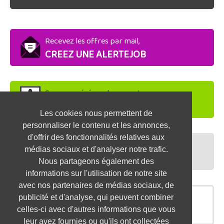
Recevez les offres par mail,
CREEZ UNE ALERTEJOB
Soyez repéré par les recruteurs,
DEPOSEZ VOTRE CV
Les cookies nous permettent de
personnaliser le contenu et les annonces,
d'offrir des fonctionnalités relatives aux
Préparez vos entretiens,
médias sociaux et d'analyser notre trafic.
TESTEZ-VOUS
Nous partageons également des
informations sur l'utilisation de notre site
avec nos partenaires de médias sociaux, de
publicité et d'analyse, qui peuvent combiner
OFFRES SIMILAIRES
celles-ci avec d'autres informations que vous
leur avez fournies ou qu'ils ont collectées