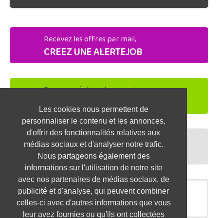
Recevez les offres par mail,
CREEZ UNE ALERTEJOB
Soyez repéré par les recruteurs,
DEPOSEZ VOTRE CV
Les cookies nous permettent de
personnaliser le contenu et les annonces,
d'offrir des fonctionnalités relatives aux
Préparez vos entretiens,
médias sociaux et d'analyser notre trafic.
TESTEZ-VOUS
Nous partageons également des
informations sur l'utilisation de notre site
avec nos partenaires de médias sociaux, de
publicité et d'analyse, qui peuvent combiner
OFFRES SIMILAIRES
celles-ci avec d'autres informations que vous
leur avez fournies ou qu'ils ont collectées