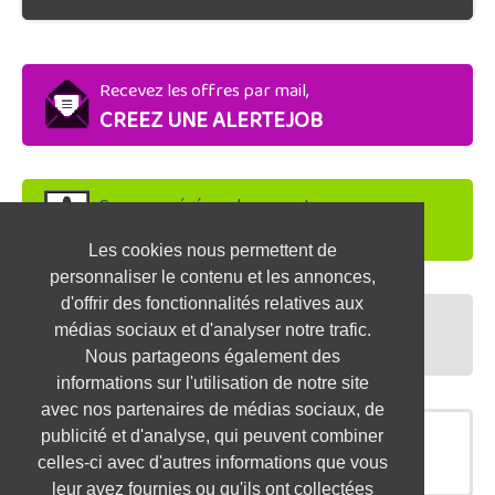
Recevez les offres par mail,
CREEZ UNE ALERTEJOB
Soyez repéré par les recruteurs,
DEPOSEZ VOTRE CV
Les cookies nous permettent de
personnaliser le contenu et les annonces,
d'offrir des fonctionnalités relatives aux
Préparez vos entretiens,
médias sociaux et d'analyser notre trafic.
TESTEZ-VOUS
Nous partageons également des
informations sur l'utilisation de notre site
avec nos partenaires de médias sociaux, de
publicité et d'analyse, qui peuvent combiner
OFFRES SIMILAIRES
celles-ci avec d'autres informations que vous
leur avez fournies ou qu'ils ont collectées