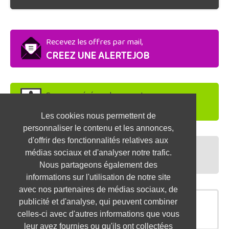
Recevez les offres par mail,
CREEZ UNE ALERTEJOB
Soyez repéré par les recruteurs,
DEPOSEZ VOTRE CV
Les cookies nous permettent de
personnaliser le contenu et les annonces,
d'offrir des fonctionnalités relatives aux
Préparez vos entretiens,
médias sociaux et d'analyser notre trafic.
TESTEZ-VOUS
Nous partageons également des
informations sur l'utilisation de notre site
avec nos partenaires de médias sociaux, de
publicité et d'analyse, qui peuvent combiner
OFFRES SIMILAIRES
celles-ci avec d'autres informations que vous
leur avez fournies ou qu'ils ont collectées