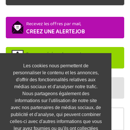
Recevez les offres par mail,
CREEZ UNE ALERTEJOB
Soyez repéré par les recruteurs,
DEPOSEZ VOTRE CV
Les cookies nous permettent de
personnaliser le contenu et les annonces,
d'offrir des fonctionnalités relatives aux
Préparez vos entretiens,
médias sociaux et d'analyser notre trafic.
TESTEZ-VOUS
Nous partageons également des
informations sur l'utilisation de notre site
avec nos partenaires de médias sociaux, de
publicité et d'analyse, qui peuvent combiner
OFFRES SIMILAIRES
celles-ci avec d'autres informations que vous
leur avez fournies ou qu'ils ont collectées