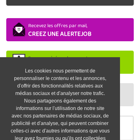
Recevez les offres par mail,
CREEZ UNE ALERTEJOB
Soyez repéré par les recruteurs,
DEPOSEZ VOTRE CV
Les cookies nous permettent de
personnaliser le contenu et les annonces,
d'offrir des fonctionnalités relatives aux
Préparez vos entretiens,
médias sociaux et d'analyser notre trafic.
TESTEZ-VOUS
Nous partageons également des
informations sur l'utilisation de notre site
avec nos partenaires de médias sociaux, de
publicité et d'analyse, qui peuvent combiner
OFFRES SIMILAIRES
celles-ci avec d'autres informations que vous
leur avez fournies ou qu'ils ont collectées