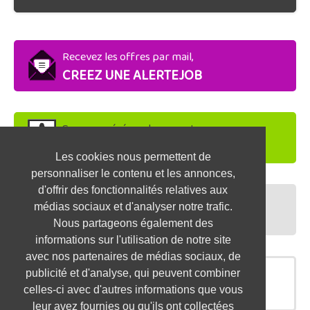
Recevez les offres par mail,
CREEZ UNE ALERTEJOB
Soyez repéré par les recruteurs,
DEPOSEZ VOTRE CV
Les cookies nous permettent de
personnaliser le contenu et les annonces,
d'offrir des fonctionnalités relatives aux
Préparez vos entretiens,
médias sociaux et d'analyser notre trafic.
TESTEZ-VOUS
Nous partageons également des
informations sur l'utilisation de notre site
avec nos partenaires de médias sociaux, de
publicité et d'analyse, qui peuvent combiner
OFFRES SIMILAIRES
celles-ci avec d'autres informations que vous
leur avez fournies ou qu'ils ont collectées