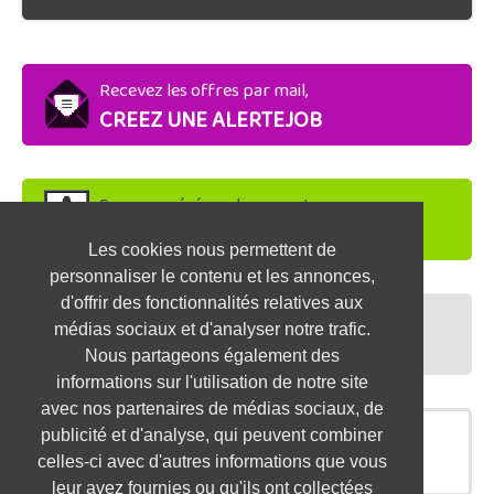
Recevez les offres par mail,
CREEZ UNE ALERTEJOB
Soyez repéré par les recruteurs,
DEPOSEZ VOTRE CV
Les cookies nous permettent de
personnaliser le contenu et les annonces,
d'offrir des fonctionnalités relatives aux
Préparez vos entretiens,
médias sociaux et d'analyser notre trafic.
TESTEZ-VOUS
Nous partageons également des
informations sur l'utilisation de notre site
avec nos partenaires de médias sociaux, de
publicité et d'analyse, qui peuvent combiner
OFFRES SIMILAIRES
celles-ci avec d'autres informations que vous
leur avez fournies ou qu'ils ont collectées