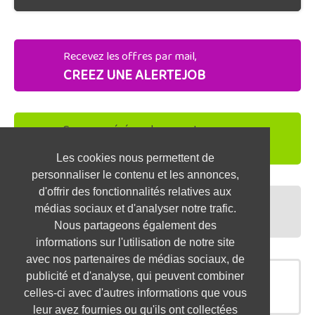
Recevez les offres par mail,
CREEZ UNE ALERTEJOB
Soyez repéré par les recruteurs,
DEPOSEZ VOTRE CV
Les cookies nous permettent de
personnaliser le contenu et les annonces,
d'offrir des fonctionnalités relatives aux
Préparez vos entretiens,
médias sociaux et d'analyser notre trafic.
TESTEZ-VOUS
Nous partageons également des
informations sur l'utilisation de notre site
avec nos partenaires de médias sociaux, de
publicité et d'analyse, qui peuvent combiner
OFFRES SIMILAIRES
celles-ci avec d'autres informations que vous
leur avez fournies ou qu'ils ont collectées