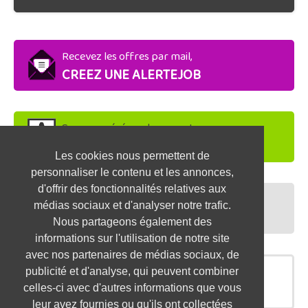
Recevez les offres par mail,
CREEZ UNE ALERTEJOB
Soyez repéré par les recruteurs,
DEPOSEZ VOTRE CV
Les cookies nous permettent de
personnaliser le contenu et les annonces,
d'offrir des fonctionnalités relatives aux
Préparez vos entretiens,
médias sociaux et d'analyser notre trafic.
TESTEZ-VOUS
Nous partageons également des
informations sur l'utilisation de notre site
avec nos partenaires de médias sociaux, de
publicité et d'analyse, qui peuvent combiner
OFFRES SIMILAIRES
celles-ci avec d'autres informations que vous
leur avez fournies ou qu'ils ont collectées