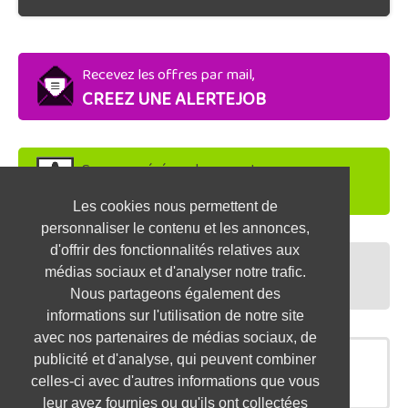
Recevez les offres par mail,
CREEZ UNE ALERTEJOB
Soyez repéré par les recruteurs,
DEPOSEZ VOTRE CV
Les cookies nous permettent de
personnaliser le contenu et les annonces,
d'offrir des fonctionnalités relatives aux
Préparez vos entretiens,
médias sociaux et d'analyser notre trafic.
TESTEZ-VOUS
Nous partageons également des
informations sur l'utilisation de notre site
avec nos partenaires de médias sociaux, de
publicité et d'analyse, qui peuvent combiner
OFFRES SIMILAIRES
celles-ci avec d'autres informations que vous
leur avez fournies ou qu'ils ont collectées