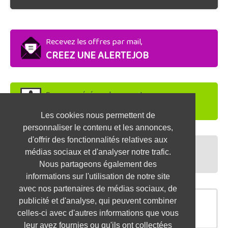
Recevez les offres par mail,
CREEZ UNE ALERTEJOB
Soyez repéré par les recruteurs,
DEPOSEZ VOTRE CV
Les cookies nous permettent de
personnaliser le contenu et les annonces,
d'offrir des fonctionnalités relatives aux
Préparez vos entretiens,
médias sociaux et d'analyser notre trafic.
TESTEZ-VOUS
Nous partageons également des
informations sur l'utilisation de notre site
avec nos partenaires de médias sociaux, de
publicité et d'analyse, qui peuvent combiner
OFFRES SIMILAIRES
celles-ci avec d'autres informations que vous
leur avez fournies ou qu'ils ont collectées