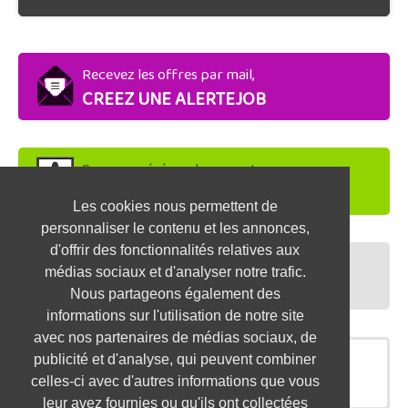
Recevez les offres par mail,
CREEZ UNE ALERTEJOB
Soyez repéré par les recruteurs,
DEPOSEZ VOTRE CV
Les cookies nous permettent de
personnaliser le contenu et les annonces,
d'offrir des fonctionnalités relatives aux
Préparez vos entretiens,
médias sociaux et d'analyser notre trafic.
TESTEZ-VOUS
Nous partageons également des
informations sur l'utilisation de notre site
avec nos partenaires de médias sociaux, de
publicité et d'analyse, qui peuvent combiner
OFFRES SIMILAIRES
celles-ci avec d'autres informations que vous
leur avez fournies ou qu'ils ont collectées