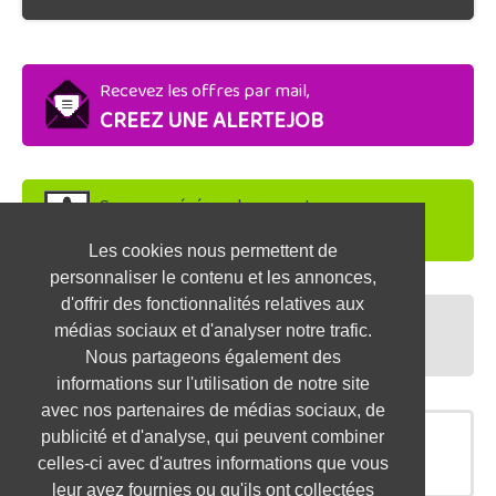
Recevez les offres par mail,
CREEZ UNE ALERTEJOB
Soyez repéré par les recruteurs,
DEPOSEZ VOTRE CV
Les cookies nous permettent de
personnaliser le contenu et les annonces,
d'offrir des fonctionnalités relatives aux
Préparez vos entretiens,
médias sociaux et d'analyser notre trafic.
TESTEZ-VOUS
Nous partageons également des
informations sur l'utilisation de notre site
avec nos partenaires de médias sociaux, de
publicité et d'analyse, qui peuvent combiner
OFFRES SIMILAIRES
celles-ci avec d'autres informations que vous
leur avez fournies ou qu'ils ont collectées