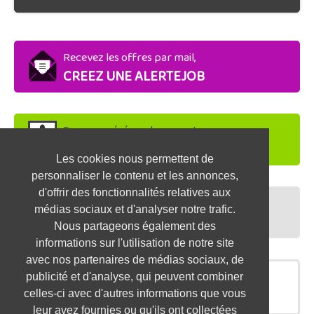
Recevez les offres par mail,
CREEZ UNE ALERTEJOB
Soyez repéré par les recruteurs,
DEPOSEZ VOTRE CV
Les cookies nous permettent de
personnaliser le contenu et les annonces,
d'offrir des fonctionnalités relatives aux
Préparez vos entretiens,
médias sociaux et d'analyser notre trafic.
TESTEZ-VOUS
Nous partageons également des
informations sur l'utilisation de notre site
avec nos partenaires de médias sociaux, de
publicité et d'analyse, qui peuvent combiner
OFFRES SIMILAIRES
celles-ci avec d'autres informations que vous
leur avez fournies ou qu'ils ont collectées