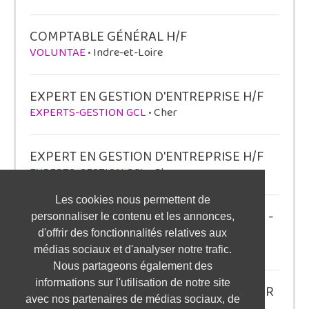
COMPTABLE GÉNÉRAL H/F
VOLUNTAE
• Indre-et-Loire
EXPERT EN GESTION D'ENTREPRISE H/F
EXPERTS-GESTION GCL
• Cher
EXPERT EN GESTION D'ENTREPRISE H/F
EXPERTS-GESTION GCL
• Cher
Les cookies nous permettent de
ALTERNANCE ASSISTANT-E COMPTABLE -
personnaliser le contenu et les annonces,
CHAMPAGNOLE H/F
d'offrir des fonctionnalités relatives aux
ISCOD
• Jura
médias sociaux et d'analyser notre trafic.
Nous partageons également des
informations sur l'utilisation de notre site
ALTERNANCE ADOPS/TRAFFIC MANAGER
avec nos partenaires de médias sociaux, de
- LILLE H/F