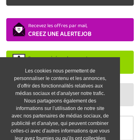
Recevez les offres par mail,
CREEZ UNE ALERTEJOB
Soyez repéré par les recruteurs,
DEPOSEZ VOTRE CV
Les cookies nous permettent de
personnaliser le contenu et les annonces,
d'offrir des fonctionnalités relatives aux
Préparez vos entretiens,
médias sociaux et d'analyser notre trafic.
TESTEZ-VOUS
Nous partageons également des
informations sur l'utilisation de notre site
avec nos partenaires de médias sociaux, de
publicité et d'analyse, qui peuvent combiner
OFFRES SIMILAIRES
celles-ci avec d'autres informations que vous
leur avez fournies ou qu'ils ont collectées