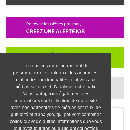
Recevez les offres par mail,
CREEZ UNE ALERTEJOB
Soyez repéré par les recruteurs,
DEPOSEZ VOTRE CV
Les cookies nous permettent de
personnaliser le contenu et les annonces,
d'offrir des fonctionnalités relatives aux
Préparez vos entretiens,
médias sociaux et d'analyser notre trafic.
TESTEZ-VOUS
Nous partageons également des
informations sur l'utilisation de notre site
avec nos partenaires de médias sociaux, de
publicité et d'analyse, qui peuvent combiner
OFFRES SIMILAIRES
celles-ci avec d'autres informations que vous
leur avez fournies ou qu'ils ont collectées