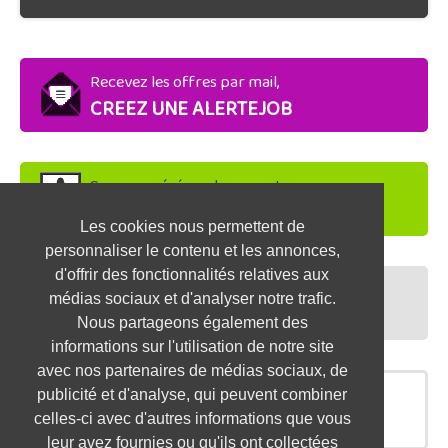
Recevez les offres par mail,
CREEZ UNE ALERTEJOB
Soyez repéré par les recruteurs,
DEPOSEZ VOTRE CV
Les cookies nous permettent de
personnaliser le contenu et les annonces,
d'offrir des fonctionnalités relatives aux
Préparez vos entretiens,
médias sociaux et d'analyser notre trafic.
TESTEZ-VOUS
Nous partageons également des
informations sur l'utilisation de notre site
avec nos partenaires de médias sociaux, de
publicité et d'analyse, qui peuvent combiner
OFFRES SIMILAIRES
celles-ci avec d'autres informations que vous
leur avez fournies ou qu'ils ont collectées