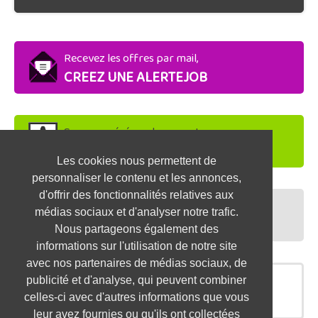
Recevez les offres par mail,
CREEZ UNE ALERTEJOB
Soyez repéré par les recruteurs,
DEPOSEZ VOTRE CV
Les cookies nous permettent de
personnaliser le contenu et les annonces,
d'offrir des fonctionnalités relatives aux
Préparez vos entretiens,
médias sociaux et d'analyser notre trafic.
TESTEZ-VOUS
Nous partageons également des
informations sur l'utilisation de notre site
avec nos partenaires de médias sociaux, de
publicité et d'analyse, qui peuvent combiner
OFFRES SIMILAIRES
celles-ci avec d'autres informations que vous
leur avez fournies ou qu'ils ont collectées