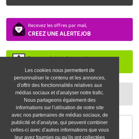
Recevez les offres par mail,
CREEZ UNE ALERTEJOB
Soyez repéré par les recruteurs,
DEPOSEZ VOTRE CV
Les cookies nous permettent de
personnaliser le contenu et les annonces,
d'offrir des fonctionnalités relatives aux
Préparez vos entretiens,
médias sociaux et d'analyser notre trafic.
TESTEZ-VOUS
Nous partageons également des
informations sur l'utilisation de notre site
avec nos partenaires de médias sociaux, de
publicité et d'analyse, qui peuvent combiner
OFFRES SIMILAIRES
celles-ci avec d'autres informations que vous
leur avez fournies ou qu'ils ont collectées