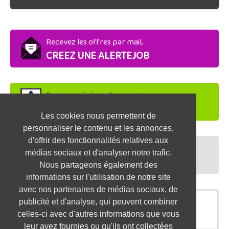
Recevez les offres par mail,
CREEZ UNE ALERTEJOB
Soyez repéré par les recruteurs,
DEPOSEZ VOTRE CV
Les cookies nous permettent de
personnaliser le contenu et les annonces,
d'offrir des fonctionnalités relatives aux
Préparez vos entretiens,
médias sociaux et d'analyser notre trafic.
TESTEZ-VOUS
Nous partageons également des
informations sur l'utilisation de notre site
avec nos partenaires de médias sociaux, de
publicité et d'analyse, qui peuvent combiner
OFFRES SIMILAIRES
celles-ci avec d'autres informations que vous
leur avez fournies ou qu'ils ont collectées